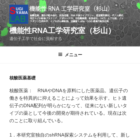
コ
ン
テ
ン
機能性RNA工学研究室（杉山）
ツ
遺伝子工学で社会に貢献する
へ
ス
メニュー
キ
ッ
プ
核酸医薬基礎
核酸医薬： RNAやDNAを原料にした医薬品。遺伝子の
働きを特異的に抑えることによって効果を示す。ヒト遺
伝子のDNA配列が明らかになって、従来にない新しいタ
イプの薬として今後の開発が期待されている。現在は次
のことに取り組んでいる。
1．本研究室独自のshRNA探索システムを利用して、新し