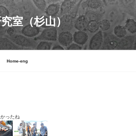
研究室（杉山）
Home-eng
かったね