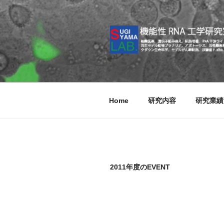
コ
ン
テ
ン
ツ
へ
ス
キ
Home
研究内容
研究業績
ッ
プ
2011年度のEVENT