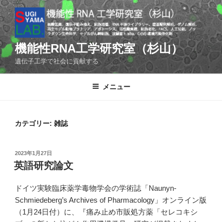
コ
ン
テ
ン
機能性RNA工学研究室（杉山）
ツ
遺伝子工学で社会に貢献する
へ
ス
メニュー
キ
ッ
プ
カテゴリー:
雑誌
投
2023年1月27日
稿
英語研究論文
日:
ドイツ実験臨床薬学毒物学会の学術誌「Naunyn-
Schmiedeberg’s Archives of Pharmacology」オンライン版
（1月24日付）に、『痛み止め市販処方薬「セレコキシ