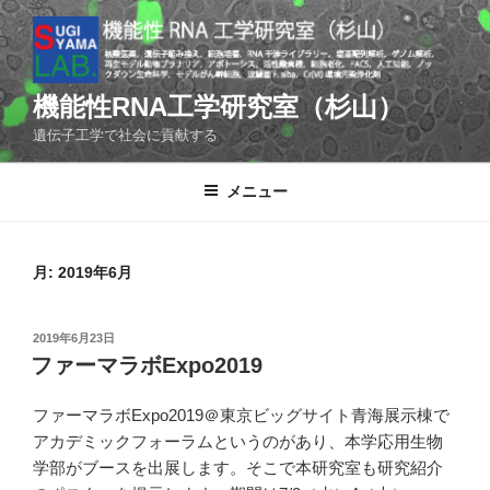
コ
ン
テ
ン
機能性RNA工学研究室（杉山）
ツ
遺伝子工学で社会に貢献する
へ
ス
メニュー
キ
ッ
プ
月:
2019年6月
投
2019年6月23日
稿
ファーマラボExpo2019
日:
ファーマラボExpo2019＠東京ビッグサイト青海展示棟で
アカデミックフォーラムというのがあり、本学応用生物
学部がブースを出展します。そこで本研究室も研究紹介