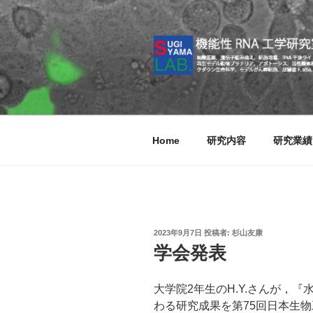
コ
ン
テ
ン
ツ
へ
ス
キ
Home
研究内容
研究業績
ッ
プ
投
2023年9月7日
投稿者:
杉山友康
稿
学会発表
日:
大学院2年生のH.Y.さんが，
わる研究成果を第75回日本生