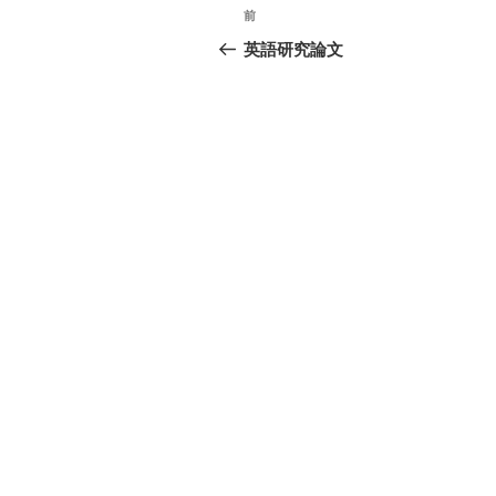
投
前
前
稿
の
英語研究論文
投
ナ
稿
ビ
ゲ
ー
シ
ョ
ン