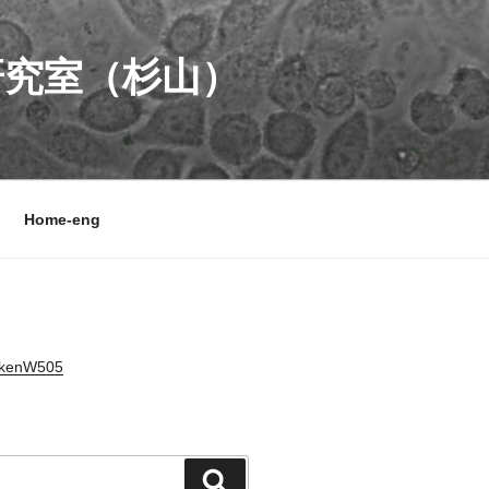
研究室（杉山）
Home-eng
akenW505
検