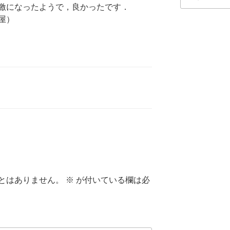
索:
激になったようで，良かったです．
屋）
とはありません。
※
が付いている欄は必