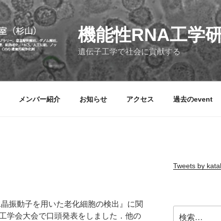
機能性RNA工学
遺伝子工学で社会に貢献する
メンバー紹介
お知らせ
アクセス
過去のevent
Tweets by kat
『水晶振動子を用いた老化細胞の検出』に関
検
物工学会大会で口頭発表をしました．他の